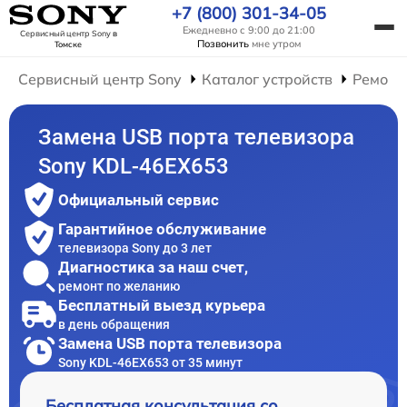
+7 (800) 301-34-05
Ежедневно с 9:00 до 21:00
Сервисный центр Sony
в
Позвонить
мне утром
Томске
Сервисный центр Sony
Каталог устройств
Ремонт
Замена USB порта телевизора
Sony KDL-46EX653
Официальный сервис
Гарантийное обслуживание
телевизора Sony до 3 лет
Диагностика за наш счет,
ремонт по желанию
Бесплатный выезд курьера
в день обращения
Замена USB порта телевизора
Sony KDL-46EX653 от 35 минут
Бесплатная консультация со