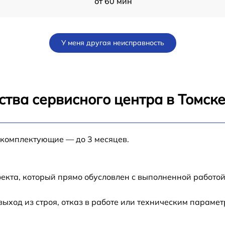
от 60 мин
от 70 мин
У меня другая неисправность
от 80 мин
от 80 мин
тва сервисного центра в Томск
от 60 мин
 комплектующие — до 3 месяцев.
P
от 30 мин
от 70 мин
екта, который прямо обусловлен с выполненной работой
N-
от 50 мин
ход из строя, отказ в работе или техническим параме