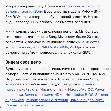
Мы ремонтируем Sony. Наши мастера -
специалисты по
ремонту техники Sony
. Восстановить модель VAIO VGN-
S4MR/W для мастеров не будет новой задачей. На все
виды проведенных работ у нас имеется гарантия.
Минимальные сроки выполнения ремонта. Мы большая
сеть мастерских техники Sony. Мы имеем более 20 тыс.
запчастей. И возможно на наших складах
уже имеется
запчасть на модель VAIO VGN-S4MR/W
. При заказе
ремонта на сайте - предоставляется скидка -25%.
Знаем свое дело
Будьте уверены в профессионализме наших мастеров - они
с уверенностью выполнят ремонт Sony VAIO VGN-S4MR/W.
По данным наших мастеров в Томске по ремонту Sony,
наиболее востребованы следующие услуги:
Замена
материнской платы
,
Чистка от пыли
,
Настройка ОС
,
Ремонт
подсветки
,
Замена разъема HDMI
,
Настройка BIOS
,
Замена
видеочипа
,
Ремонт разъема питания
,
Замена видеокарты
,
Ремонт цепей питания
.